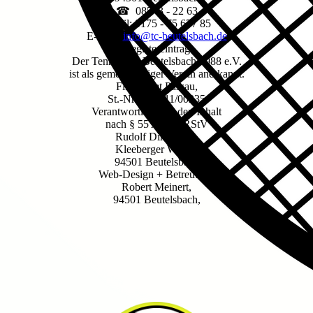
☎ 08543 - 22 63
Mobil: 0175 - 75 677 85
E-Mail:
info@tc-beutelsbach.de
Registereintrag
Der Tennisclub Beutelsbach 1988 e.V.
ist als gemeinnütziger Verein anerkannt.
Finanzamt Passau,
St.-Nr. 153/111/00235
Verantwortlich für den Inhalt
nach § 55 Abs. 2 RStV
Rudolf Dimen jun.
Kleeberger Weg 8,
94501 Beutelsbach
Web-Design + Betreuung:
Robert Meinert,
94501 Beutelsbach,