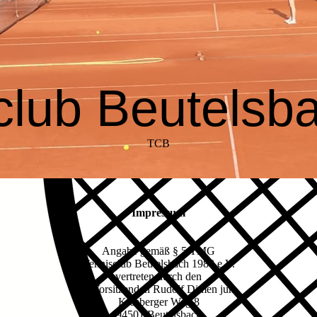
club Beutelsb
a
TCB
Impressum
Angabe gemäß § 5 TMG
Tennisclub Beutelsbach 1988 e.V.
vertreten durch den
1. Vorsitzenden Rudolf Dimen jun.
Kleeberger Weg 8
94501 Beutelsbach